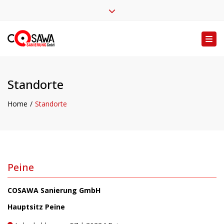
Start
Kontakt
Impressum
Datenschutz
Close top bar
Tog
Standorte
Home
Standorte
Peine
COSAWA Sanierung GmbH
Hauptsitz Peine