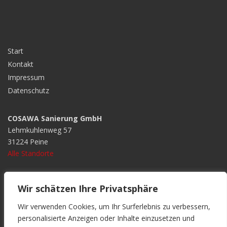
Start
Kontakt
Impressum
Datenschutz
COSAWA Sanierung GmbH
Lehmkuhlenweg 57
31224 Peine
Alle Standorte
Telefon:
0 51 71 – 9063 400
Wir schätzen Ihre Privatsphäre
Telefax:
0 51 71 – 9063 499
Wir verwenden Cookies, um Ihr Surferlebnis zu verbessern,
E-Mail:
info@cosawa-sanierung.de
personalisierte Anzeigen oder Inhalte einzusetzen und